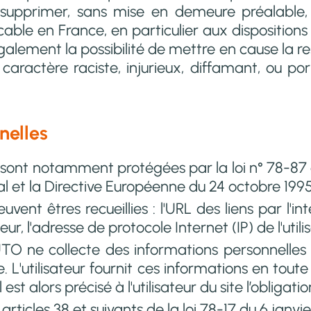
de supprimer, sans mise en demeure préalabl
icable en France, en particulier aux disposition
alement la possibilité de mettre en cause la resp
ctère raciste, injurieux, diffamant, ou porno
nelles
sont notamment protégées par la loi n° 78-87 du
al et la Directive Européenne du 24 octobre 1995
 peuvent êtres recueillies : l'URL des liens par l'
teur, l'adresse de protocole Internet (IP) de l'utili
ne collecte des informations personnelles rel
te. L'utilisateur fournit ces informations en to
est alors précisé à l'utilisateur du site l’obligat
cles 38 et suivants de la loi 78-17 du 6 janvier 